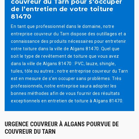
couvreur du Tarn pour s’occuper
de l’entretien de votre toiture
81470
En tant que professionnel dans le domaine, notre
entreprise couvreur du Tarn dispose des outillages et a
connaissance des produits nécessaires pour entretenir
votre toiture dans la ville de Algans 81470. Quel que
soit le type de revêtement de toiture que vous avez
dans la ville de Algans 81470 : PVC, lauze, shingle,
tuiles, tôle ou autres ; notre entreprise couvreur du Tarn
est en mesure de s’en occuper sans problèmes. Très
professionnels, notre entreprise saura adopter les
bonnes méthodes afin de vous fournir des résultats
exceptionnels en entretien de toiture à Algans 81470.
URGENCE COUVREUR À ALGANS POURVUE DE
COUVREUR DU TARN