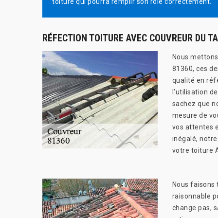
toiture qui pourra remplir son rôle correctement.
RÉFECTION TOITURE AVEC COUVREUR DU T
Nous mettons à
81360, ces der
qualité en réf
l’utilisation 
sachez que no
mesure de vou
vos attentes 
inégalé, notr
votre toiture 
Nous faisons t
raisonnable po
change pas, sa