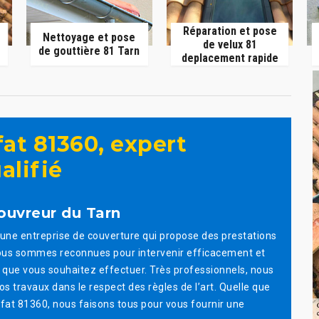
Réparation et pose
Nettoyage et pose
de velux 81
de gouttière 81 Tarn
deplacement rapide
at 81360, expert
alifié
ouvreur du Tarn
st une entreprise de couverture qui propose des prestations
 Nous sommes reconnues pour intervenir efficacement et
e que vous souhaitez effectuer. Très professionnels, nous
vos travaux dans le respect des règles de l’art. Quelle que
rifat 81360, nous faisons tous pour vous fournir une