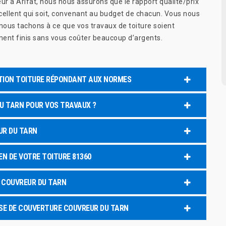
ur à Arifat, nous nous assurons que le rapport qualité/prix
xcellent qui soit, convenant au budget de chacun. Vous nous
 nous tachons à ce que vos travaux de toiture soient
ent finis sans vous coûter beaucoup d’argents.
ATION TOITURE RÉPONDANT AUX NORMES
U TARN POUR VOS TRAVAUX ?
UR DU TARN
EN DE VOTRE TOITURE 81360
E COUVREUR DU TARN
ISE DE COUVERTURE COUVREUR DU TARN