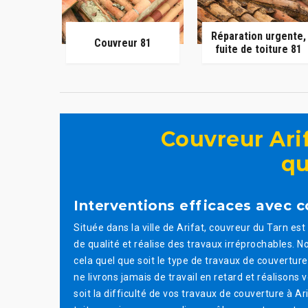
Réparation urgente,
Couvreur 81
fuite de toiture 81
Couvreur Arif
qu
Interventions efficaces avec c
Située dans la ville de Arifat, couvreur du Tarn e
de qualité et réalise des travaux irréprochables.
cela quel que soit le type de travaux de couvertur
ne livrons jamais de travail en retard et réalisons 
soit la difficulté de vos travaux de couverture à A