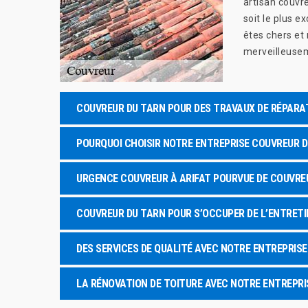
artisan couvre
soit le plus e
êtes chers et
merveilleusem
COUVREUR DU TARN POUR DES TRAVAUX DE RÉPAR
POURQUOI CHOISIR NOTRE ENTREPRISE COUVREUR D
URGENCE COUVREUR À ARIFAT POURVUE DE COUVRE
COUVREUR DU TARN POUR S’OCCUPER DE L’ENTRETI
DES SERVICES DE QUALITÉ AVEC NOTRE ENTREPRIS
LA RÉNOVATION DE TOITURE AVEC NOTRE ENTREPR