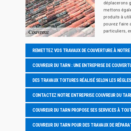
déplacerons g
mettons égale
produits à uti
pouvez faire 
particuliers, e
REMETTEZ VOS TRAVAUX DE COUVERTURE À NOTRE 
COUVREUR DU TARN : UNE ENTREPRISE DE COUVERT
DES TRAVAUX TOITURES RÉALISÉ SELON LES RÈGLES
CONTACTEZ NOTRE ENTREPRISE COUVREUR DU TAR
COUVREUR DU TARN PROPOSE SES SERVICES À TOU
COUVREUR DU TARN POUR DES TRAVAUX DE RÉPAR