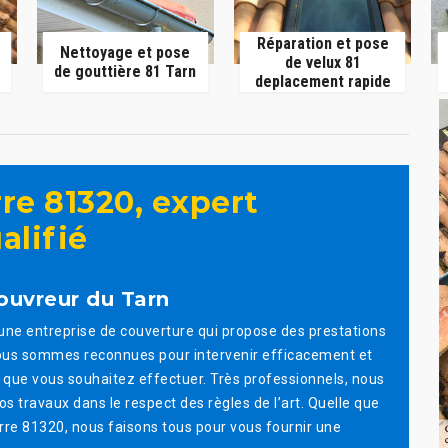
Réparation et pose
Nettoyage et pose
de velux 81
de gouttière 81 Tarn
deplacement rapide
re 81320, expert
alifié
ouvreur du Tarn
t une entreprise de couverture qui propose des prestations
 Nous sommes reconnues pour intervenir efficacement et
e que vous souhaitez effectuer. Très professionnels, nous
vos travaux dans le respect des règles de l’art. Quelle que
arre 81320, nous faisons tous pour vous fournir une