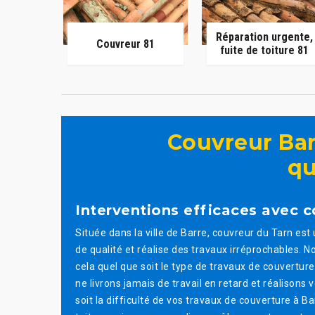
Réparation urgente,
Couvreur 81
fuite de toiture 81
Couvreur Bar
qu
Interventions efficaces avec c
Située dans la ville de Barre, couvreur du Tarn es
de qualité et réalise des travaux irréprochables.
cela quel que soit le type de travaux de couvertur
ne livrons jamais de travail en retard et réalisons 
soit la difficulté de vos travaux de couverture à B