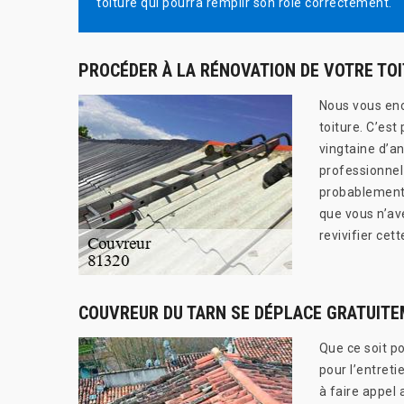
toiture qui pourra remplir son rôle correctement.
PROCÉDER À LA RÉNOVATION DE VOTRE TO
Nous vous enc
toiture. C’est
vingtaine d’a
professionnel 
probablement 
que vous n’ave
revivifier cet
COUVREUR DU TARN SE DÉPLACE GRATUIT
Que ce soit po
pour l’entreti
à faire appel