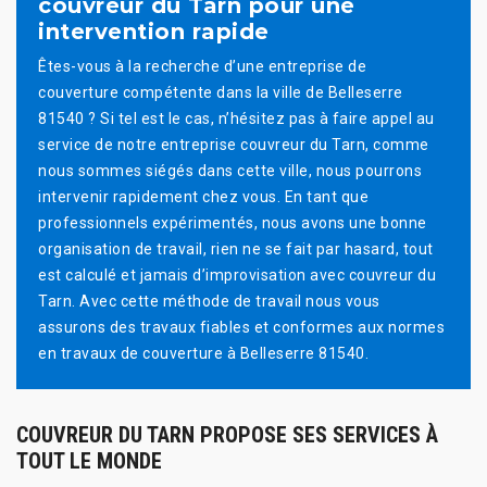
couvreur du Tarn pour une
intervention rapide
Êtes-vous à la recherche d’une entreprise de
couverture compétente dans la ville de Belleserre
81540 ? Si tel est le cas, n’hésitez pas à faire appel au
service de notre entreprise couvreur du Tarn, comme
nous sommes siégés dans cette ville, nous pourrons
intervenir rapidement chez vous. En tant que
professionnels expérimentés, nous avons une bonne
organisation de travail, rien ne se fait par hasard, tout
est calculé et jamais d’improvisation avec couvreur du
Tarn. Avec cette méthode de travail nous vous
assurons des travaux fiables et conformes aux normes
en travaux de couverture à Belleserre 81540.
COUVREUR DU TARN PROPOSE SES SERVICES À
TOUT LE MONDE