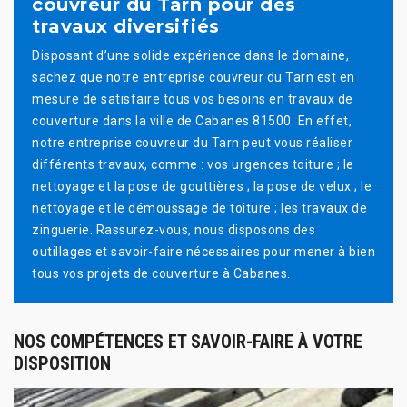
couvreur du Tarn pour des
travaux diversifiés
Disposant d’une solide expérience dans le domaine,
sachez que notre entreprise couvreur du Tarn est en
mesure de satisfaire tous vos besoins en travaux de
couverture dans la ville de Cabanes 81500. En effet,
notre entreprise couvreur du Tarn peut vous réaliser
différents travaux, comme : vos urgences toiture ; le
nettoyage et la pose de gouttières ; la pose de velux ; le
nettoyage et le démoussage de toiture ; les travaux de
zinguerie. Rassurez-vous, nous disposons des
outillages et savoir-faire nécessaires pour mener à bien
tous vos projets de couverture à Cabanes.
NOS COMPÉTENCES ET SAVOIR-FAIRE À VOTRE
DISPOSITION