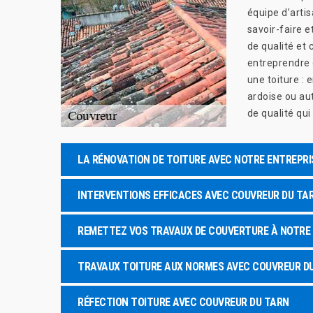
équipe d’arti
savoir-faire 
de qualité et 
entreprendre 
une toiture : 
ardoise ou au
de qualité qu
LA RÉNOVATION DE TOITURE AVEC NOTRE ENTREPR
INTERVENTIONS EFFICACES AVEC COUVREUR DU TA
REMETTEZ VOS TRAVAUX DE COUVERTURE À NOTRE 
TRAVAUX TOITURE AUX NORMES AVEC COUVREUR D
RÉFECTION TOITURE AVEC COUVREUR DU TARN