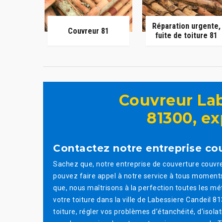
Réparation urgente,
Couvreur 81
fuite de toiture 81
Couvreur Lab
81300, ex
Contactez notre entreprise co
Sachez que, notre entreprise de couverture couvre
pouvez faire appel à notre service à tous moment
que, nous maîtrisons à la perfection toutes les mé
votre toiture dans la ville de Labessiere Candeil 8
toiture, régler vos problèmes d’étanchéité, d’isolati