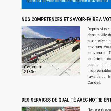
appel au service de notre entreprise couvreur du T
NOS COMPÉTENCES ET SAVOIR-FAIRE À VOT
Depuis plusie
dans la ville 
aux profession
environs. Vous
couvreur du T
expérimentés,
passion qui n
irréprochable
ravis de cont
Candeil.
DES SERVICES DE QUALITÉ AVEC NOTRE EN
Notre entrepr