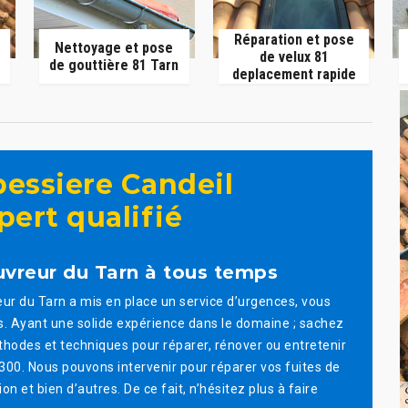
Réparation et pose
Nettoyage et pose
de velux 81
de gouttière 81 Tarn
deplacement rapide
essiere Candeil
pert qualifié
uvreur du Tarn à tous temps
ur du Tarn a mis en place un service d’urgences, vous
s. Ayant une solide expérience dans le domaine ; sachez
thodes et techniques pour réparer, rénover ou entretenir
1300. Nous pouvons intervenir pour réparer vos fuites de
on et bien d’autres. De ce fait, n’hésitez plus à faire