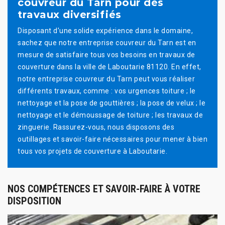
couvreur du Tarn pour des
travaux diversifiés
Disposant d’une solide expérience dans le domaine,
sachez que notre entreprise couvreur du Tarn est en
mesure de satisfaire tous vos besoins en travaux de
couverture dans la ville de Laboutarie 81120. En effet,
notre entreprise couvreur du Tarn peut vous réaliser
différents travaux, comme : vos urgences toiture ; le
nettoyage et la pose de gouttières ; la pose de velux ; le
nettoyage et le démoussage de toiture ; les travaux de
zinguerie. Rassurez-vous, nous disposons des
outillages et savoir-faire nécessaires pour mener à bien
tous vos projets de couverture à Laboutarie.
NOS COMPÉTENCES ET SAVOIR-FAIRE À VOTRE
DISPOSITION