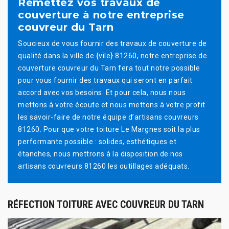
Remettez vos travaux de
couverture à notre entreprise
couvreur du Tarn
Soucieux de vous fournir des travaux de couverture de
qualité dans la ville de {vile} 81260, notre entreprise de
couverture couvreur du Tarn fera tout notre possible
pour vous fournir des travaux qui seront en parfait
accord avec vos besoins. Et pour cela, nous nous
mettons à votre écoute et nous mettons à votre profit
les savoir-faire de notre équipe d’artisans couvreurs
81260. Pour que votre toiture Le Margnes soit la plus
performante possible : solides, esthétiques et
étanches, nous mettrons à la disposition de nos
artisans couvreurs 81260 les outillages adéquats.
RÉFECTION TOITURE AVEC COUVREUR DU TARN