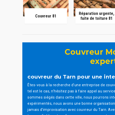
Réparation urgente,
Couvreur 81
fuite de toiture 81
Couvreur Mo
expert
couvreur du Tarn pour une inte
Êtes-vous à la recherche d’une entreprise de couv
tel est le cas, n’hésitez pas à faire appel au ser
sommes siégés dans cette ville, nous pourrons int
expérimentés, nous avons une bonne organisation de 
jamais d’improvisation avec couvreur du Tarn. Av