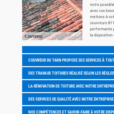
notre possible
avec vos beso
mettons à votr
couvreurs 8119
performante p
la disposition
COUVREUR DU TARN PROPOSE SES SERVICES À TOU
DES TRAVAUX TOITURES RÉALISÉ SELON LES RÈGLES
LA RÉNOVATION DE TOITURE AVEC NOTRE ENTREPR
DES SERVICES DE QUALITÉ AVEC NOTRE ENTREPRIS
NOS COMPÉTENCES ET SAVOIR-FAIRE À VOTRE DISP