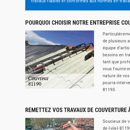
travaux fiables et conformes aux normes en trava
POURQUOI CHOISIR NOTRE ENTREPRISE CO
Particulièrem
de plusieurs 
équipe d’arti
besoins en tr
tant que prof
vous fourniron
nature de vos
pourra interve
81190.
REMETTEZ VOS TRAVAUX DE COUVERTURE 
Soucieux de vo
de {vile} 8119