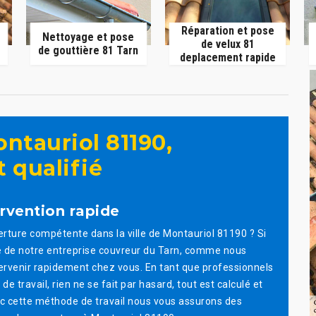
Réparation et pose
Nettoyage et pose
de velux 81
de gouttière 81 Tarn
deplacement rapide
ntauriol 81190,
 qualifié
rvention rapide
erture compétente dans la ville de Montauriol 81190 ? Si
vice de notre entreprise couvreur du Tarn, comme nous
ervenir rapidement chez vous. En tant que professionnels
travail, rien ne se fait par hasard, tout est calculé et
ec cette méthode de travail nous vous assurons des