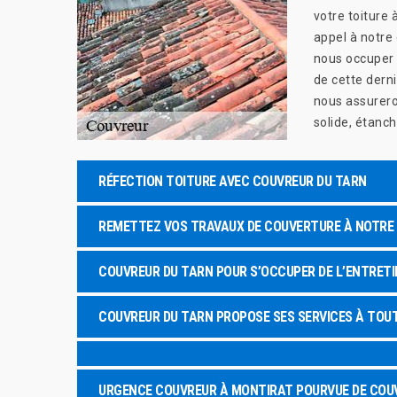
votre toiture 
appel à notre
nous occuper d
de cette dern
nous assurero
solide, étanch
RÉFECTION TOITURE AVEC COUVREUR DU TARN
REMETTEZ VOS TRAVAUX DE COUVERTURE À NOTRE 
COUVREUR DU TARN POUR S’OCCUPER DE L’ENTRETI
COUVREUR DU TARN PROPOSE SES SERVICES À TOU
URGENCE COUVREUR À MONTIRAT POURVUE DE COU