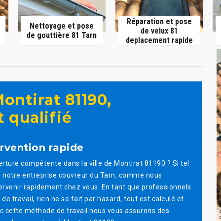
Réparation et pose
Nettoyage et pose
de velux 81
de gouttière 81 Tarn
deplacement rapide
ontirat 81190,
 qualifié
rvention rapide
rture compétente dans la ville de Montirat 81190 ? Si tel
 de notre entreprise couvreur du Tarn, comme nous
ervenir rapidement chez vous. En tant que professionnels
travail, rien ne se fait par hasard, tout est calculé et
ec cette méthode de travail nous vous assurons des