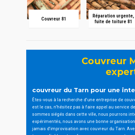
Réparation urgente,
Couvreur 81
fuite de toiture 81
Couvreur M
expert
couvreur du Tarn pour une inte
Êtes-vous à la recherche d’une entreprise de couve
est le cas, n’hésitez pas à faire appel au service
sommes siégés dans cette ville, nous pourrons int
expérimentés, nous avons une bonne organisation de 
jamais d’improvisation avec couvreur du Tarn. Av