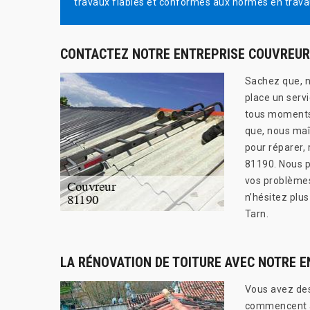
travaux fiables et conformes aux normes en trava
CONTACTEZ NOTRE ENTREPRISE COUVREUR
Sachez que, n
place un serv
tous moments.
que, nous maî
pour réparer, 
81190. Nous po
vos problèmes 
n’hésitez plus
Tarn.
LA RÉNOVATION DE TOITURE AVEC NOTRE 
Vous avez des
commencent à 