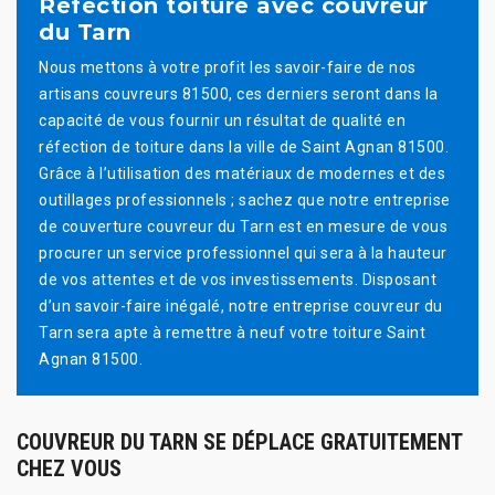
Réfection toiture avec couvreur
du Tarn
Nous mettons à votre profit les savoir-faire de nos
artisans couvreurs 81500, ces derniers seront dans la
capacité de vous fournir un résultat de qualité en
réfection de toiture dans la ville de Saint Agnan 81500.
Grâce à l’utilisation des matériaux de modernes et des
outillages professionnels ; sachez que notre entreprise
de couverture couvreur du Tarn est en mesure de vous
procurer un service professionnel qui sera à la hauteur
de vos attentes et de vos investissements. Disposant
d’un savoir-faire inégalé, notre entreprise couvreur du
Tarn sera apte à remettre à neuf votre toiture Saint
Agnan 81500.
COUVREUR DU TARN SE DÉPLACE GRATUITEMENT
CHEZ VOUS