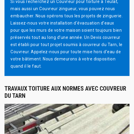
Si vous recherchez un Couvreur pour toiture à Teulat,
mais aussi un Couvreur zingueur, vous pouvez nous
embaucher. Nous opérons tous les projets de zinguerie.
Laissez-nous votre installation d'évacuation d’eaux
pour que les murs de votre maison soient toujours bien
préservés tout au long d’une année. Un Devis couvreur
est établi pour tout projet soumis à couvreur du Tarn, le
Couvreur. Appelez-nous pour toute mise hors d’eau de
votre bâtiment. Nous demeurons à votre disposition
quand il le faut.
TRAVAUX TOITURE AUX NORMES AVEC COUVREUR
DU TARN