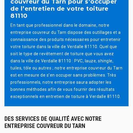
couvreur du Tarn pour s’occuper
de l’entretien de votre toiture
81110
En tant que professionnel dans le domaine, notre
entreprise couvreur du Tarn dispose des outillages et a
connaissance des produits nécessaires pour entretenir
votre toiture dans la ville de Verdalle 81110. Quel que
soit le type de revêtement de toiture que vous avez
dans la ville de Verdalle 81110 : PVC, lauze, shingle,
tuiles, tôle ou autres ; notre entreprise couvreur du Tarn
est en mesure de s’en occuper sans problèmes. Très
professionnels, notre entreprise saura adopter les
bonnes méthodes afin de vous fournir des résultats
exceptionnels en entretien de toiture à Verdalle 81110.
DES SERVICES DE QUALITÉ AVEC NOTRE
ENTREPRISE COUVREUR DU TARN