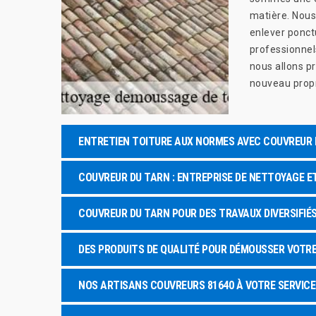
matière. Nous
enlever ponct
professionnels
nous allons pr
nouveau prop
ENTRETIEN TOITURE AUX NORMES AVEC COUVREUR 
COUVREUR DU TARN : ENTREPRISE DE NETTOYAGE 
COUVREUR DU TARN POUR DES TRAVAUX DIVERSIFIÉ
DES PRODUITS DE QUALITÉ POUR DÉMOUSSER VOTR
NOS ARTISANS COUVREURS 81640 À VOTRE SERVICE