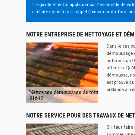
fongicide et enfin appliquer sur l’ensemble de vo
n’hésitez plus à faire appel à couvreur du Tarn, p
NOTRE ENTREPRISE DE NETTOYAGE ET DÉM
Dans le cas où
démoussage ou
noterons un D
attentes. Qu'i
démousse, not
est prouvé que
brillance à n
NOTRE SERVICE POUR DES TRAVAUX DE NE
S’il faut fair
sommes une en