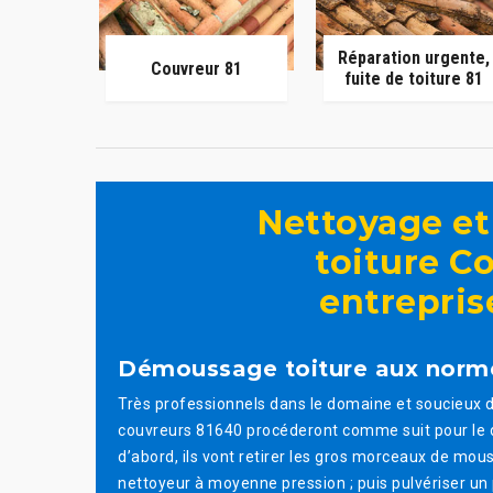
Réparation urgente,
Couvreur 81
fuite de toiture 81
Nettoyage e
toiture C
entrepris
Démoussage toiture aux norme
Très professionnels dans le domaine et soucieux de
couvreurs 81640 procéderont comme suit pour le
d’abord, ils vont retirer les gros morceaux de mou
nettoyeur à moyenne pression ; puis pulvériser un 