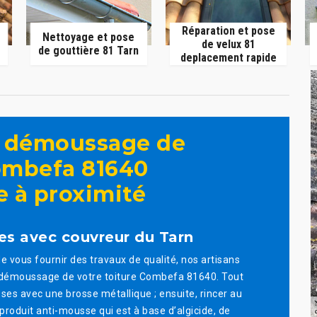
Réparation et pose
Nettoyage et pose
de velux 81
de gouttière 81 Tarn
deplacement rapide
t démoussage de
ombefa 81640
e à proximité
s avec couvreur du Tarn
 vous fournir des travaux de qualité, nos artisans
 démoussage de votre toiture Combefa 81640. Tout
sses avec une brosse métallique ; ensuite, rincer au
produit anti-mousse qui est à base d’algicide, de