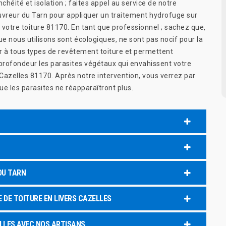
nchéité et isolation ; faites appel au service de notre
uvreur du Tarn pour appliquer un traitement hydrofuge sur
 votre toiture 81170. En tant que professionnel ; sachez que,
ue nous utilisons sont écologiques, ne sont pas nocif pour la
r à tous types de revêtement toiture et permettent
 profondeur les parasites végétaux qui envahissent votre
 Cazelles 81170. Après notre intervention, vous verrez par
 les parasites ne réapparaîtront plus.
DU TARN
DE TOITURE EN LIVERS CAZELLES
ELLES AVEC NOS ARTISANS