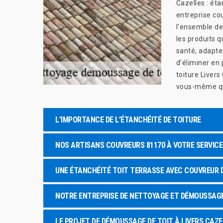
Cazelles : éta
entreprise co
l’ensemble de
les produits q
santé, adapte
d’éliminer en
toiture Livers
vous-même que
L’IMPORTANCE DE L’ÉTANCHÉITÉ DE TOITURE
NOS ARTISANS COUVREURS 81170 À VOTRE SERVICE
UNE ÉTANCHÉITÉ TOIT TERRASSE AVEC COUVREUR 
NOTRE ENTREPRISE DE NETTOYAGE ET DÉMOUSSAGE 
LE PROJET DE DÉMOUSSAGE DE TOIT À LIVERS CAZ