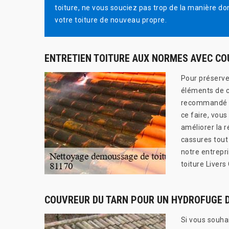
toiture, ne vous souciez pas trop de la manière don
votre toiture de nouveau propre.
ENTRETIEN TOITURE AUX NORMES AVEC CO
Pour préserver
éléments de co
recommandé de
ce faire, vou
améliorer la r
cassures tout
notre entrepr
toiture Liver
COUVREUR DU TARN POUR UN HYDROFUGE D
Si vous souha