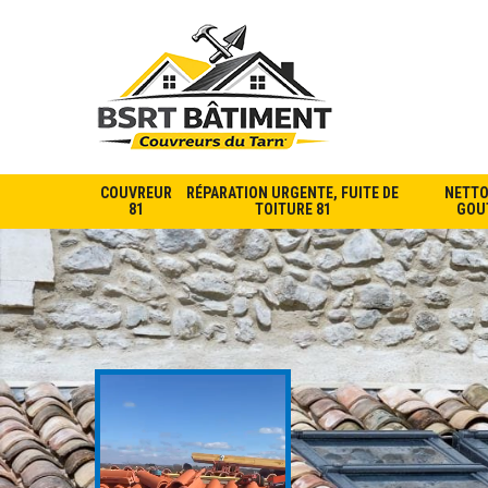
COUVREUR
RÉPARATION URGENTE, FUITE DE
NETTO
81
TOITURE 81
GOUT