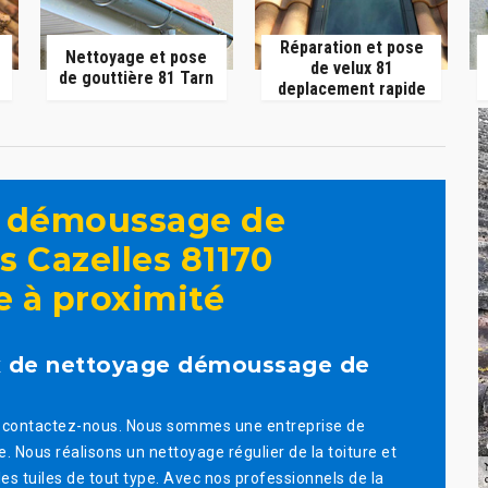
Réparation et pose
Nettoyage et pose
de velux 81
de gouttière 81 Tarn
deplacement rapide
t démoussage de
rs Cazelles 81170
e à proximité
ux de nettoyage démoussage de
re, contactez-nous. Nous sommes une entreprise de
. Nous réalisons un nettoyage régulier de la toiture et
s tuiles de tout type. Avec nos professionnels de la