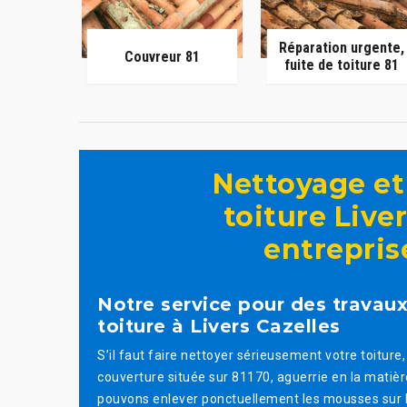
Réparation urgente,
Couvreur 81
fuite de toiture 81
Nettoyage e
toiture Live
entrepris
Notre service pour des trava
toiture à Livers Cazelles
S’il faut faire nettoyer sérieusement votre toitu
couverture située sur 81170, aguerrie en la matière
pouvons enlever ponctuellement les mousses sur le