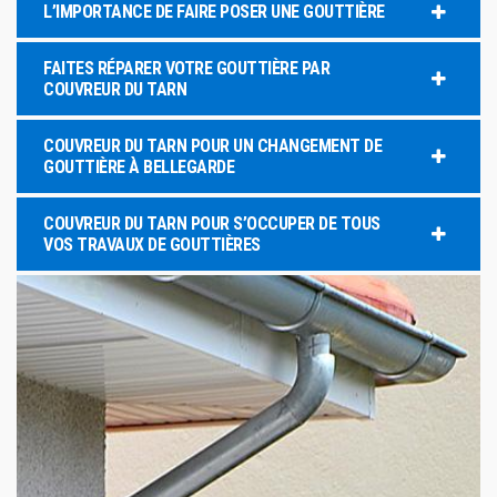
L’IMPORTANCE DE FAIRE POSER UNE GOUTTIÈRE
FAITES RÉPARER VOTRE GOUTTIÈRE PAR
COUVREUR DU TARN
COUVREUR DU TARN POUR UN CHANGEMENT DE
GOUTTIÈRE À BELLEGARDE
COUVREUR DU TARN POUR S’OCCUPER DE TOUS
VOS TRAVAUX DE GOUTTIÈRES