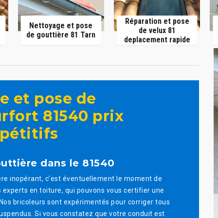
Réparation et pose
Nettoyage et pose
de velux 81
de gouttière 81 Tarn
deplacement rapide
e et pose de
rfort 81540 prix
étitifs
ttière dans le 81540
vère inopérant, c’est éventuellement le moment de
xperts en toiture, qui pouvons vous certifier une
. Nos bricoleurs sont expérimentés pour corriger tous
 suspendus. Si vous constatez que votre conduit est