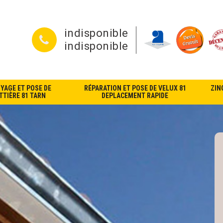
indisponible
indisponible
YAGE ET POSE DE
RÉPARATION ET POSE DE VELUX 81
ZIN
TIÈRE 81 TARN
DEPLACEMENT RAPIDE