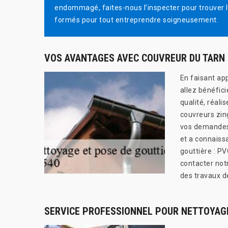
endommagé, faites-nous l’inspecter pour trouver l
formés pour tout entreprendre soigneusement.
VOS AVANTAGES AVEC COUVREUR DU TARN
En faisant ap
allez bénéfic
qualité, réali
couvreurs zin
vos demandes 
et a connaiss
gouttière : PV
contacter notr
des travaux d
SERVICE PROFESSIONNEL POUR NETTOYAGE