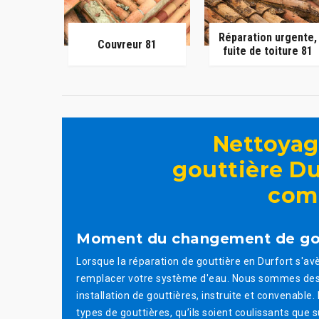
Réparation urgente,
Couvreur 81
fuite de toiture 81
Nettoyag
gouttière Du
comp
Moment du changement de gou
Lorsque la réparation de gouttière en Durfort s'a
remplacer votre système d'eau. Nous sommes des e
installation de gouttières, instruite et convenable
types de gouttières, qu’ils soient coulissants que