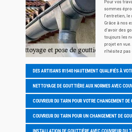
Pour vos trav
sommes éprouv
l'entretien, l
Grâce à nos e
d'avoir des g
toujours les 
projet en vue
n’hésitez pas 
DES ARTISANS 81540 HAUTEMENT QUALIFIÉS À VOT
NETTOYAGE DE GOUTTIÈRE AUX NORMES AVEC COU
COUVREUR DU TARN POUR VOTRE CHANGEMENT DE 
COUVREUR DU TARN POUR UN CHANGEMENT DE GOU
INSTALLATION DE GOUTTIÈRE AVEC COUVREUR DU 