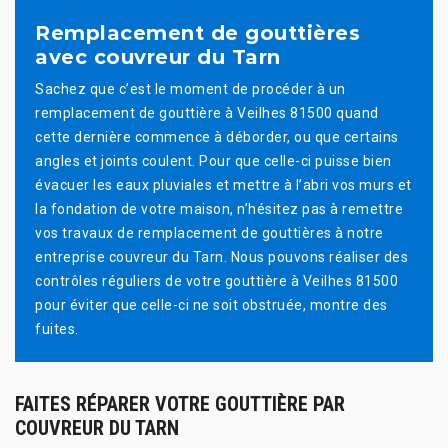
Remplacement de gouttières
avec couvreur du Tarn
Sachez que c’est le moment de procéder à un
remplacement de gouttière à Veilhes 81500 quand
cette dernière commence à déborder, ou que certains
angles et joints coulent. Pour que celle-ci puisse bien
évacuer les eaux pluviales et mettre à l’abri vos murs et
la fondation de votre maison, n’hésitez pas à remettre
vos travaux de remplacement de gouttières à notre
entreprise couvreur du Tarn. Nous pouvons réaliser des
contrôles réguliers de votre gouttière à Veilhes 81500
pour éviter que celle-ci ne soit obstruée, montre des
fuites.
FAITES RÉPARER VOTRE GOUTTIÈRE PAR
COUVREUR DU TARN