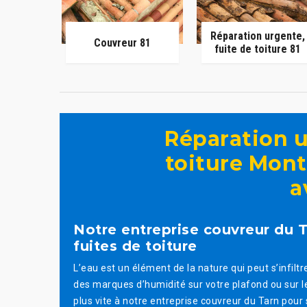
Réparation urgente,
Couvreur 81
fuite de toiture 81
Réparation u
toiture Mont
a
Notre entreprise couvreur du 
fuites de toiture
L’eau est un élément de la nature qui peut s’infilt
des marques d’humidité sur votre plafond ou sur l
plus vite à notre entreprise couvreur du Tarn pour 