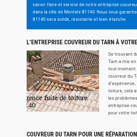
savoir-faire et service de notre entreprise couvre
dans la ville de Montels 81140. Nous vous garantis
81140 sera solide, résistante et bien étanche.
L’ENTREPRISE COUVREUR DU TARN À VOTRE
Se trouvant d
Tarn a mis en
tout moment. Q
couvreur du T
d’expérience,
toiture, cela 
les problèmes
entreprise co
pour votre to
COUVREUR DU TARN POUR UNE RÉPARATION