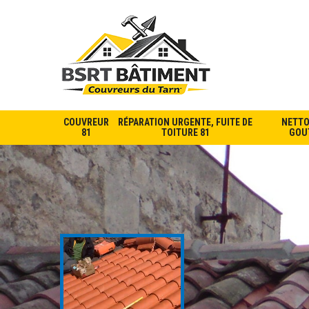
COUVREUR
RÉPARATION URGENTE, FUITE DE
NETTO
81
TOITURE 81
GOUT