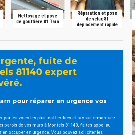
Réparation et pose
Nettoyage et pose
de velux 81
de gouttière 81 Tarn
deplacement rapide
rgente, fuite de
els 81140 expert
véré.
Tarn pour réparer en urgence vos
rer par les voies les plus inattendues et si vous remarquez
es parois de vos murs à Montels 81140, faites appel au
s’en occuper en urgence. Vous pouvez solliciter les