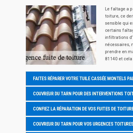
Le faîtage a p
toiture, ce de
sensible qui e
certains faîta
infiltrations
nécessaires, 
prendre en mai
81140 et cel
FAITES RÉPARER VOTRE TUILE CASSÉE MONTELS PA
COUVREUR DU TARN POUR DES INTERVENTIONS TOIT
CONFIEZ LA RÉPARATION DE VOS FUITES DE TOITUR
COUVREUR DU TARN POUR VOS URGENCES TOITURE