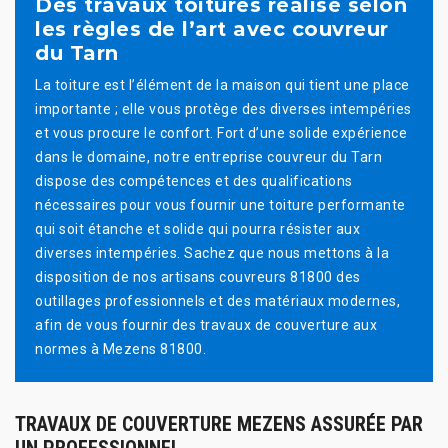
Des travaux toitures réalisé selon
les règles de l’art avec couvreur
du Tarn
La toiture est l’élément de la maison qui tient une place
importante ; elle vous protège des diverses intempéries
et vous procure le confort. Fort d’une solide expérience
dans le domaine, notre entreprise couvreur du Tarn
dispose des compétences et des qualifications
nécessaires pour vous fournir une toiture performante
qui soit étanche et solide qui pourra résister aux
diverses intempéries. Sachez que nous mettons à la
disposition de nos artisans couvreurs 81800 des
outillages professionnels et des matériaux modernes,
afin de vous fournir des travaux de couverture aux
normes à Mezens 81800.
TRAVAUX DE COUVERTURE MEZENS ASSURÉE PAR